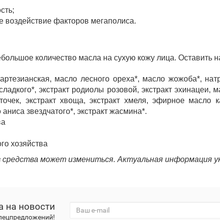
сть;
е воздействие факторов мегаполиса.
льшое количество масла на сухую кожу лица. Оставить на
артезианская, масло лесного ореха*, масло жожоба*, нат
адкого*, экстракт родиолы розовой, экстракт эхинацеи, м
сточек, экстракт хвоща, экстракт хмеля, эфирное масло
аниса звездчатого*, экстракт жасмина*.
ва
ого хозяйства
 средства может измениться. Актуальная информация ук
а на новости
спецпредложений!